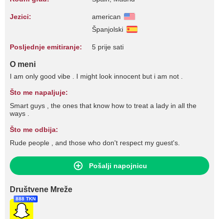
Jezici:
american
Španjolski
Posljednje emitiranje:
5 prije sati
O meni
I am only good vibe . I might look innocent but i am not .
Što me napaljuje:
Smart guys , the ones that know how to treat a lady in all the
ways .
Što me odbija:
Rude people , and those who don't respect my guest's.
Pošalji napojnicu
Društvene Mreže
888 TKN