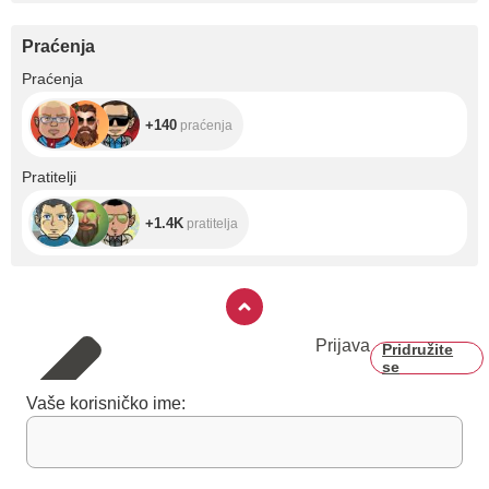
Praćenja
+140
Praćenja
+140
praćenja
+1.4K
Pratitelji
+1.4K
pratitelja
Prijava
Pridružite
se
Vaše korisničko ime: