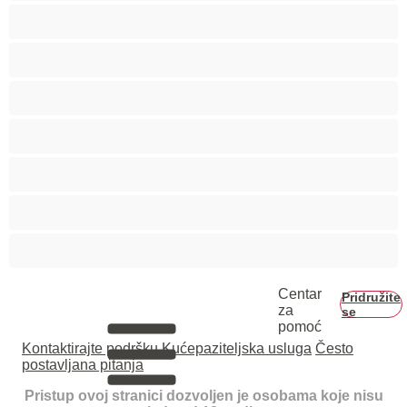
Studentice
Tinejdžerice 18+
Trudnice
Velike grudi
Veliko dupe
Vezivanje
Zrele
Centar
Pridružite
za
se
pomoć
Kontaktirajte podršku
Kućepaziteljska usluga
Često
postavljana pitanja
Pristup ovoj stranici dozvoljen je osobama koje nisu