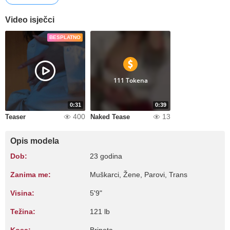
Video isječci
BESPLATNO
111 Tokena
0:31
0:39
400
13
Teaser
Naked Tease
Opis modela
Dob:
23 godina
Zanima me:
Muškarci, Žene, Parovi, Trans
Visina:
5'9"
Težina:
121 lb