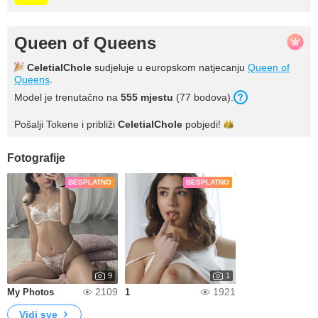
Queen of Queens
CeletialChole
sudjeluje u europskom natjecanju
Queen of
Queens
.
Model je trenutačno na
555 mjestu
(77 bodova).
Pošalji Tokene i približi
CeletialChole
pobjedi!
Fotografije
BESPLATNO
BESPLATNO
9
1
2109
1921
My Photos
1
Vidi sve