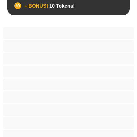
+ BONUS!
10 Tokena!
Analno
Arapkinja
Azijat
Bakice
Bjelkinje
Brineta
Crnkinje
Crvenokosa
Dlakave pice