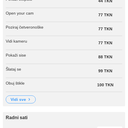
44 TKN
Open your cam
77 TKN
Poziraj četveronoške
77 TKN
Vidi kameru
77 TKN
Pokaži sise
88 TKN
Šlataj se
99 TKN
Obuj štikle
100 TKN
vidi sve
Radni sati