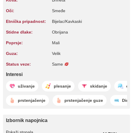
Kosa:
Brineta
Oči:
Smeđe
Etnička pripadnost:
Bijelac/Kavkaski
Stidne dlake:
Obrijana
Poprsje:
Mali
Guza:
Velik
Status veze:
Same
Interesi
uživanje
plesanje
skidanje
cha
prstenjačenje
prstenjačenje guze
Dirty
Izbornik napojnica
Pokaži stopala