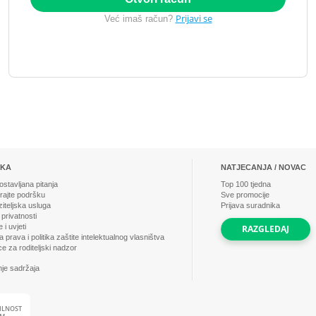
Prijavi se
Već imaš račun?
ŠKA
NATJECANJA / NOVAC
stavljana pitanja
Top
100
tjedna
irajte podršku
Sve promocije
iteljska usluga
Prijava suradnika
 privatnosti
i uvjeti
RAZGLEDAJ
 prava i politika zaštite intelektualnog vlasništva
e za roditeljski nadzor
nje sadržaja
ILNOST