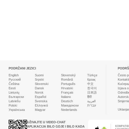
PODRŽANI JEZICI
PODR
English
Suomi
Slovenský
Türkçe
Često po
Русский
Srpski
Română
Қазақ
Kontakt
Čeština
Slovenski
Português
中文
Kućepaz
Eesti
Dansk
Hrvatski
한국어
Izjava o
Lietuvių
Norsk
Français
日本語
Odredbe 
Български
Español
Italiano
हिंदी
Autorska
Latviešu
Svenska
Deutsch
العربية
Smjernic
Polski
Ελληνικά
Македонски
עברית
Uklanja
Українська
Magyar
Nederlands
UŽIVAJTE U VIDEO-CHAT
KOMPATIB
APLIKACIJA BILO GDJE I BILO KADA