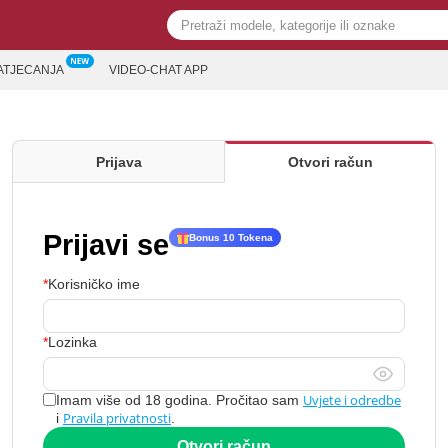
ATJECANJA
VIDEO-CHAT APP
Prijava
Otvori račun
Prijavi se
Bonus 10 Tokena
Korisničko ime
Lozinka
Uvjete i odredbe
Imam više od 18 godina. Pročitao sam
Pravila privatnosti
i
.
Otvori račun