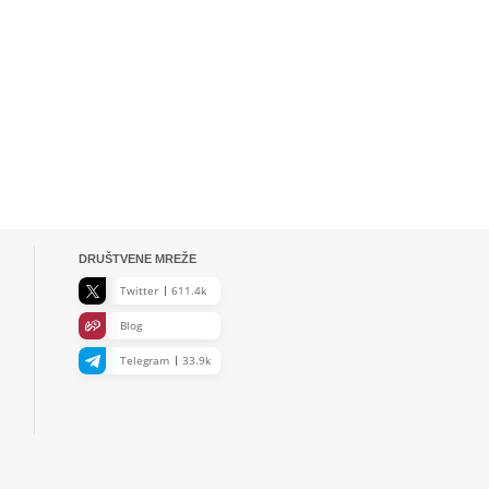
DRUŠTVENE MREŽE
Twitter
611.4k
Blog
Telegram
33.9k